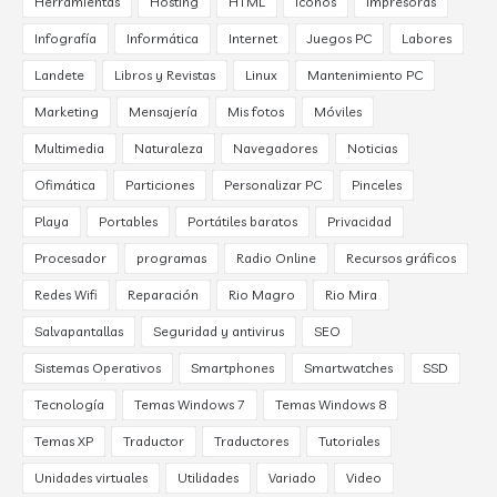
Herramientas
Hosting
HTML
Iconos
Impresoras
Infografía
Informática
Internet
Juegos PC
Labores
Landete
Libros y Revistas
Linux
Mantenimiento PC
Marketing
Mensajería
Mis fotos
Móviles
Multimedia
Naturaleza
Navegadores
Noticias
Ofimática
Particiones
Personalizar PC
Pinceles
Playa
Portables
Portátiles baratos
Privacidad
Procesador
programas
Radio Online
Recursos gráficos
Redes Wifi
Reparación
Rio Magro
Rio Mira
Salvapantallas
Seguridad y antivirus
SEO
Sistemas Operativos
Smartphones
Smartwatches
SSD
Tecnología
Temas Windows 7
Temas Windows 8
Temas XP
Traductor
Traductores
Tutoriales
Unidades virtuales
Utilidades
Variado
Video