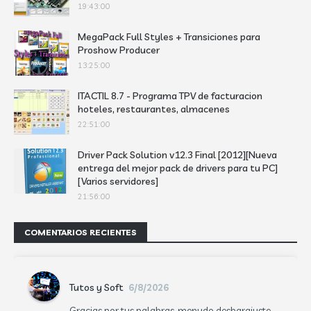
19:43:00
MegaPack Full Styles + Transiciones para
Proshow Producer
13:25:00
ITACTIL 8.7 - Programa TPV de facturacion
hoteles, restaurantes, almacenes
22:51:00
Driver Pack Solution v12.3 Final [2012][Nueva
entrega del mejor pack de drivers para tu PC]
[Varios servidores]
21:56:00
COMENTARIOS RECIENTES
Tutos y Soft
6/8/2026
Gracias por tus palabras, menudo desbarajuste.