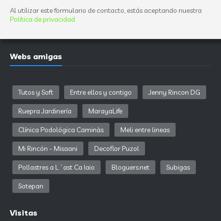
Al utilizar este formulario de contacto, estás aceptando nuestra
Política de privacidad
Webs amigas
Tutos y Soft
Entre ellos y contigo
Jenny Rincon DG
Ruepra Jardinería
MarayaLife
Clínica Podológica Caminàs
Meli entre lineas
Mi Rincón - Misaani
Decoflor Puzol
Pollastres a L´ast Ca Iaio
Bloguers.net
Subigas
Sotepan
Visitas