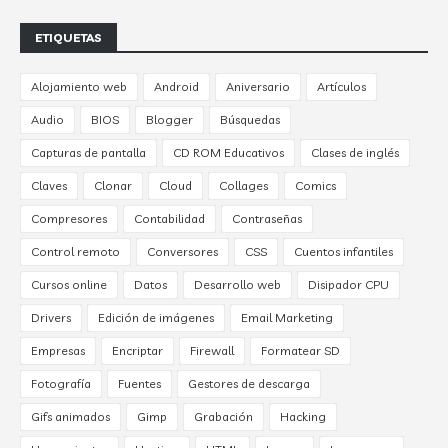
ETIQUETAS
Alojamiento web
Android
Aniversario
Artículos
Audio
BIOS
Blogger
Búsquedas
Capturas de pantalla
CD ROM Educativos
Clases de inglés
Claves
Clonar
Cloud
Collages
Comics
Compresores
Contabilidad
Contraseñas
Control remoto
Conversores
CSS
Cuentos infantiles
Cursos online
Datos
Desarrollo web
Disipador CPU
Drivers
Edición de imágenes
Email Marketing
Empresas
Encriptar
Firewall
Formatear SD
Fotografía
Fuentes
Gestores de descarga
Gifs animados
Gimp
Grabación
Hacking