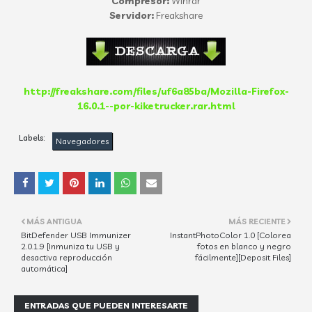
Compresor:
Winrar
Servidor:
Freakshare
http://freakshare.com/files/uf6a85ba/Mozilla-Firefox-
16.0.1--por-kiketrucker.rar.html
Labels:
Navegadores
MÁS ANTIGUA
MÁS RECIENTE
BitDefender USB Immunizer
InstantPhotoColor 1.0 [Colorea
2.0.1.9 [Inmuniza tu USB y
fotos en blanco y negro
desactiva reproducción
fácilmente][Deposit Files]
automática]
ENTRADAS QUE PUEDEN INTERESARTE