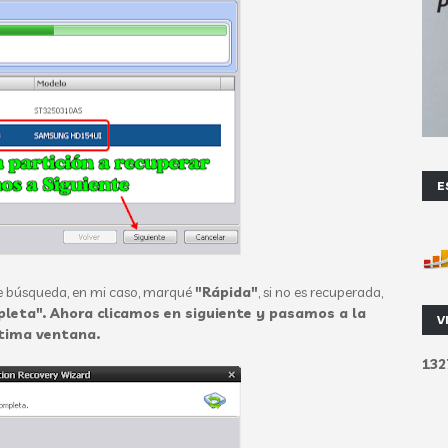
E
e búsqueda, en mi caso, marqué
"Rápida"
, si no es recuperada,
leta". Ahora clicamos en siguiente y pasamos a la
V
tima ventana.
1
3
2