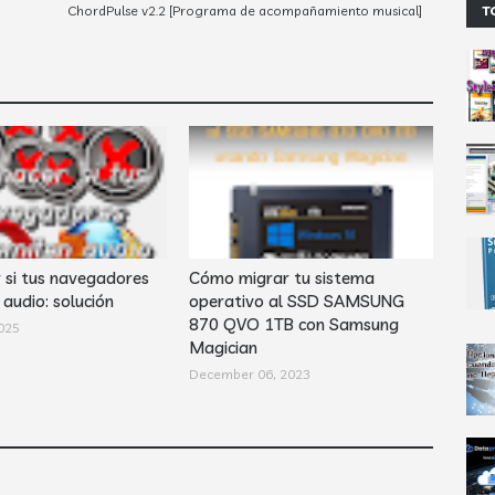
ChordPulse ­v2.2 [Programa de acompañamiento musical]
T
 si tus navegadores
Cómo migrar tu sistema
audio: solución
operativo al SSD SAMSUNG
870 QVO 1TB con Samsung
025
Magician
December 06, 2023