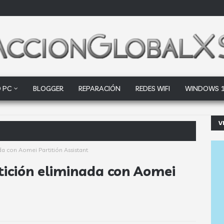
 PC
BLOGGER
REPARACIÓN
REDES WIFI
WINDOWS 
V
oogle Drive y Dropbox que las empre
da con Aomei Partitión Assistant
rtición eliminada con Aomei