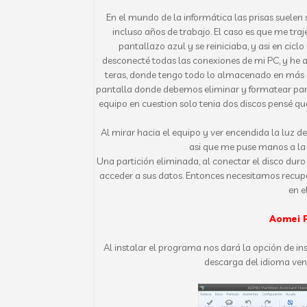
En el mundo de la informática las prisas suelen
incluso años de trabajo. El caso es que me tr
pantallazo azul y se reiniciaba, y asi en cicl
desconecté todas las conexiones de mi PC, y he a
teras, donde tengo todo lo almacenado en más d
pantalla donde debemos eliminar y formatear parti
equipo en cuestion solo tenia dos discos pensé que
Al mirar hacia el equipo y ver encendida la luz d
asi que me puse manos a la
Una partición eliminada, al conectar el disco dur
acceder a sus datos. Entonces necesitamos recup
en e
Aomei P
Al instalar el programa nos dará la opción de i
descarga del idioma ven