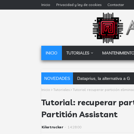
Inicio
Privacidad y ley de cookies
Contactar
INICIO
TUTORIALES
MANTENIMIENTO
NOVEDADES
Dataprius, la alternativa a G
Inicio
Tutoriales
Tutorial: recuperar partición elimina
Tutorial: recuperar pa
Partitión Assistant
Kiketrucker
-
14:28:00