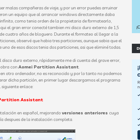
 ser malas compañeras de viaje, y por un error puedes arruinar
ajeron un equipo que al arrancar windows directamente daba
o infinito, como tenia orden de la propietaria de formatearlo,
qui el gran error conecté tambien mi disco duro externo de 1,5
e cuatro años de bloguero. Durante el formateo al llegar a la
ciones, observé que habia tres particiones, aunque sabia que el
 uno de esos discos tenia dos particiones, asi que eliminé todas.
D
el disco duro externo, rápidamente me di cuenta del grave error,
 obra con
Aomei Partition Assistant
.
o en otro ordenador, no es reconocido y por lo tanto no podemos
erar dicha partición, en primer lugar descargamos el programa
l siguiente enlace:
artition Assistant
nstalación en español, mejorando
versiones anteriores
cuya
ía despues de la instalación completa.