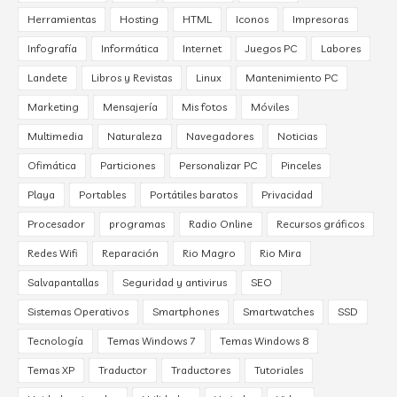
Herramientas
Hosting
HTML
Iconos
Impresoras
Infografía
Informática
Internet
Juegos PC
Labores
Landete
Libros y Revistas
Linux
Mantenimiento PC
Marketing
Mensajería
Mis fotos
Móviles
Multimedia
Naturaleza
Navegadores
Noticias
Ofimática
Particiones
Personalizar PC
Pinceles
Playa
Portables
Portátiles baratos
Privacidad
Procesador
programas
Radio Online
Recursos gráficos
Redes Wifi
Reparación
Rio Magro
Rio Mira
Salvapantallas
Seguridad y antivirus
SEO
Sistemas Operativos
Smartphones
Smartwatches
SSD
Tecnología
Temas Windows 7
Temas Windows 8
Temas XP
Traductor
Traductores
Tutoriales