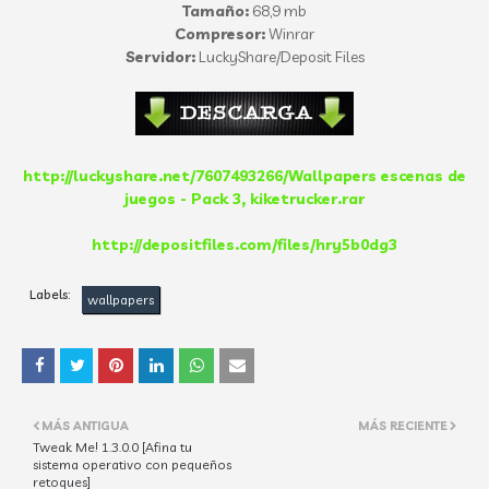
Tamaño:
68,9 mb
Compresor:
Winrar
Servidor:
LuckyShare/Deposit Files
http://luckyshare.net/7607493266/Wallpapers escenas de
juegos - Pack 3, kiketrucker.rar
http://depositfiles.com/files/hry5b0dg3
Labels:
wallpapers
MÁS ANTIGUA
MÁS RECIENTE
Tweak Me! 1.3.0.0 [Afina tu
sistema operativo con pequeños
retoques]