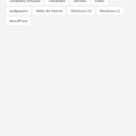
Unidades virtuales
Utilidades
Variado
Video
wallpapers
Webs de interes
Windows 10
Windows 11
WordPress