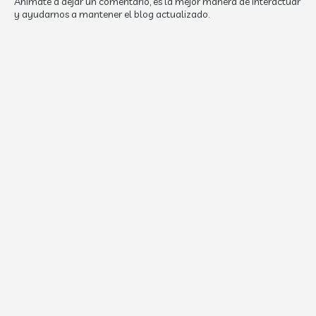
Anímate a dejar un comentario, es la mejor manera de interactuar
y ayudarnos a mantener el blog actualizado.