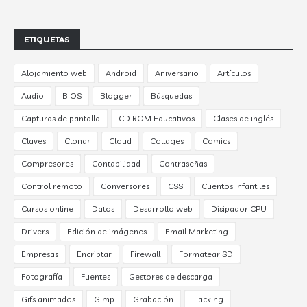
ETIQUETAS
Alojamiento web
Android
Aniversario
Artículos
Audio
BIOS
Blogger
Búsquedas
Capturas de pantalla
CD ROM Educativos
Clases de inglés
Claves
Clonar
Cloud
Collages
Comics
Compresores
Contabilidad
Contraseñas
Control remoto
Conversores
CSS
Cuentos infantiles
Cursos online
Datos
Desarrollo web
Disipador CPU
Drivers
Edición de imágenes
Email Marketing
Empresas
Encriptar
Firewall
Formatear SD
Fotografía
Fuentes
Gestores de descarga
Gifs animados
Gimp
Grabación
Hacking