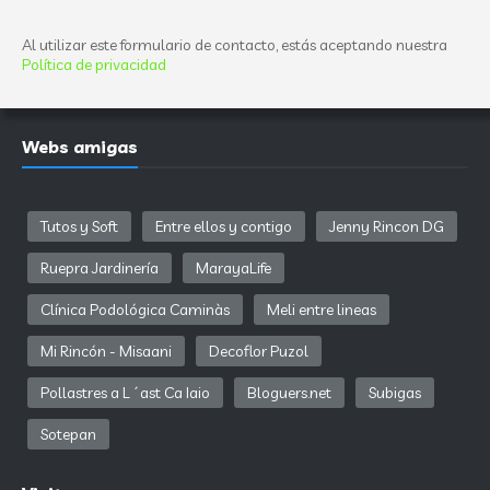
Al utilizar este formulario de contacto, estás aceptando nuestra
Política de privacidad
Webs amigas
Tutos y Soft
Entre ellos y contigo
Jenny Rincon DG
Ruepra Jardinería
MarayaLife
Clínica Podológica Caminàs
Meli entre lineas
Mi Rincón - Misaani
Decoflor Puzol
Pollastres a L´ast Ca Iaio
Bloguers.net
Subigas
Sotepan