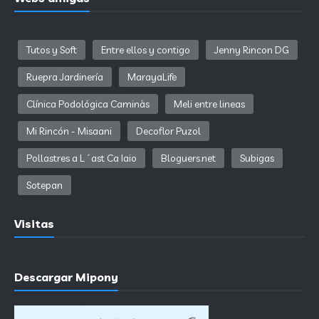
Tutos y Soft
Entre ellos y contigo
Jenny Rincon DG
Ruepra Jardinería
MarayaLife
Clínica Podológica Caminàs
Meli entre lineas
Mi Rincón - Misaani
Decoflor Puzol
Pollastres a L´ast Ca Iaio
Bloguers.net
Subigas
Sotepan
Visitas
Descargar Mipony