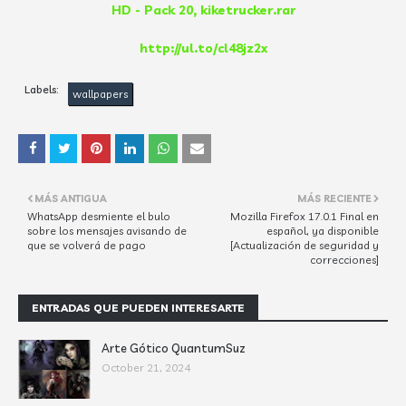
HD - Pack 20, kiketrucker.rar
http://ul.to/cl48jz2x
Labels:
wallpapers
MÁS ANTIGUA
MÁS RECIENTE
WhatsApp desmiente el bulo
Mozilla Firefox 17.0.1 Final en
sobre los mensajes avisando de
español, ya disponible
que se volverá de pago
[Actualización de seguridad y
correcciones]
ENTRADAS QUE PUEDEN INTERESARTE
Arte Gótico QuantumSuz
October 21, 2024