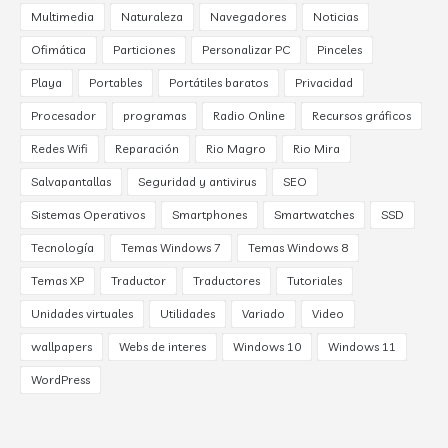
Multimedia
Naturaleza
Navegadores
Noticias
Ofimática
Particiones
Personalizar PC
Pinceles
Playa
Portables
Portátiles baratos
Privacidad
Procesador
programas
Radio Online
Recursos gráficos
Redes Wifi
Reparación
Rio Magro
Rio Mira
Salvapantallas
Seguridad y antivirus
SEO
Sistemas Operativos
Smartphones
Smartwatches
SSD
Tecnología
Temas Windows 7
Temas Windows 8
Temas XP
Traductor
Traductores
Tutoriales
Unidades virtuales
Utilidades
Variado
Video
wallpapers
Webs de interes
Windows 10
Windows 11
WordPress