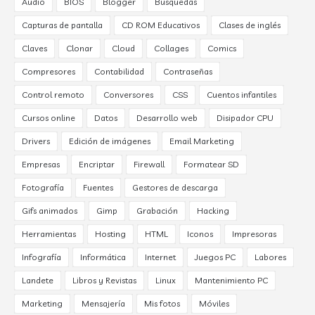
Audio
BIOS
Blogger
Búsquedas
Capturas de pantalla
CD ROM Educativos
Clases de inglés
Claves
Clonar
Cloud
Collages
Comics
Compresores
Contabilidad
Contraseñas
Control remoto
Conversores
CSS
Cuentos infantiles
Cursos online
Datos
Desarrollo web
Disipador CPU
Drivers
Edición de imágenes
Email Marketing
Empresas
Encriptar
Firewall
Formatear SD
Fotografía
Fuentes
Gestores de descarga
Gifs animados
Gimp
Grabación
Hacking
Herramientas
Hosting
HTML
Iconos
Impresoras
Infografía
Informática
Internet
Juegos PC
Labores
Landete
Libros y Revistas
Linux
Mantenimiento PC
Marketing
Mensajería
Mis fotos
Móviles