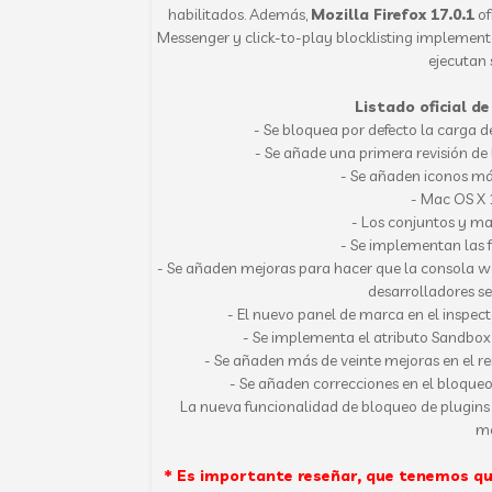
habilitados. Además,
Mozilla Firefox 17.0.1
of
Messenger y click-to-play blocklisting implementa
ejecutan 
Listado oficial de
- Se bloquea por defecto la carga d
- Se añade una primera revisión de
- Se añaden iconos má
- Mac OS X 
- Los conjuntos y ma
- Se implementan las f
- Se añaden mejoras para hacer que la consola we
desarrolladores se
- El nuevo panel de marca en el inspec
- Se implementa el atributo Sandbox
- Se añaden más de veinte mejoras en el r
- Se añaden correcciones en el bloque
La nueva funcionalidad de bloqueo de plugins
me
* Es importante reseñar, que tenemos q