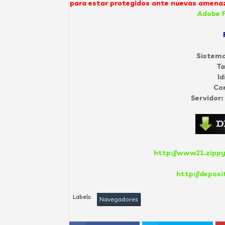
para estar protegidos ante nuevas amenaz
Adobe F
Sistema
T
Id
Co
Servidor:
http://www21.zippy
http://deposi
Labels:
Navegadores