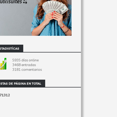
STADISTÍCAS
5935 días online
3468 entradas
3181 comentarios
ISTAS DE PÁGINA EN TOTAL
7
1
3
1
2