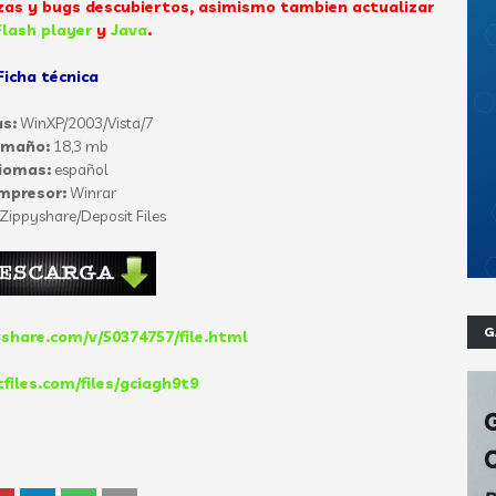
as y bugs descubiertos, asimismo tambien actualizar
lash player
y
Java
.
Ficha técnica
s:
WinXP/2003/Vista/7
amaño:
18,3 mb
iomas:
español
mpresor:
Winrar
Zippyshare/Deposit Files
G
share.com/v/50374757/file.html
tfiles.com/files/gciagh9t9