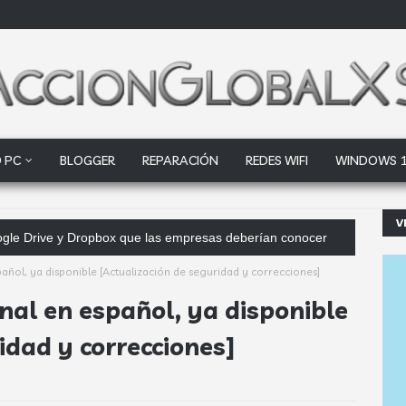
 PC
BLOGGER
REPARACIÓN
REDES WIFI
WINDOWS 
V
Google Drive y Dropbox que las empresas deberían conocer
spañol, ya disponible [Actualización de seguridad y correcciones]
inal en español, ya disponible
idad y correcciones]