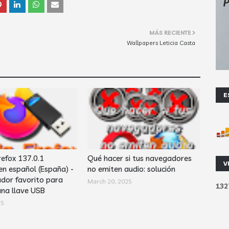
MÁS RECIENTE
Wallpapers Leticia Casta
E
refox 137.0.1
Qué hacer si tus navegadores
V
en español (España) -
no emiten audio: solución
dor favorito para
March 20, 2025
1
3
2
una llave USB
25