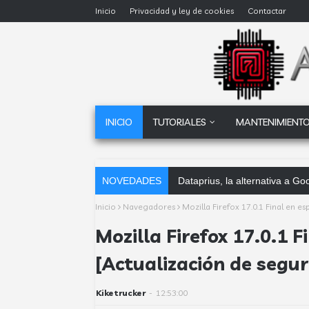
Inicio
Privacidad y ley de cookies
Contactar
INICIO
TUTORIALES
MANTENIMIENTO
NOVEDADES
Dataprius, la alternativa a 
Inicio
Navegadores
Mozilla Firefox 17.0.1 Final en e
Mozilla Firefox 17.0.1 F
[Actualización de segur
Kiketrucker
-
12:53:00