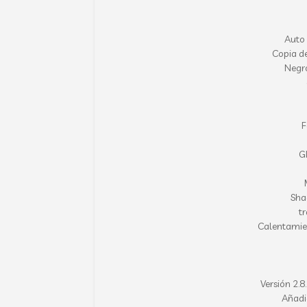
Auto 
Copia de
Negro
F
G
Sha
t
Calentamien
Versión 2.
Añadi