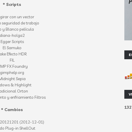
* Scripts
girar con un vector
 seguridad de trabajo
 y Blanco película
diana-holga2
Egger Scripts
El Samuko
ake Efecto HDR
E
FIL
IMP FX Foundry
gimphelp.org
Midnight Sepia
dows & Highlight
radicional Orton
V
to y enfriamiento Filtros
1
3
2
* Cambios
8.20121201 (2012-12-01)
do Plug-in ShellOut