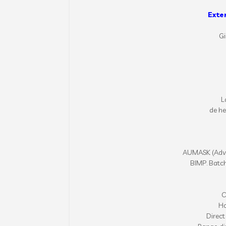
Exte
Gi
L
de he
AUMASK (Adva
BIMP. Batc
C
Ho
Direct