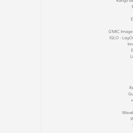
Rango di
E
G'MIC: Image
IGLO - LayO
Im
E
L
R
Gu
+
Wavel
W