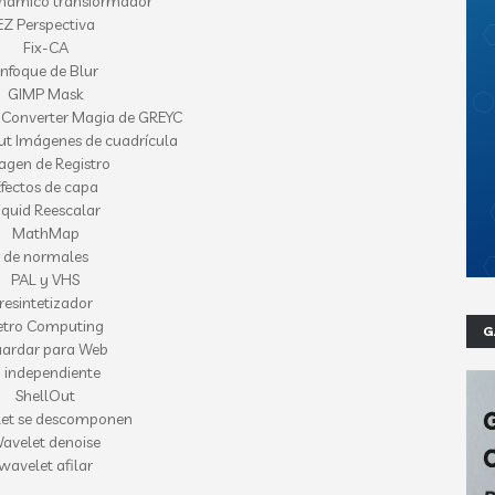
námico transformador
EZ Perspectiva
Fix-CA
nfoque de Blur
GIMP Mask
 Converter Magia de GREYC
ut Imágenes de cuadrícula
agen de Registro
fectos de capa
iquid Reescalar
MathMap
de normales
PAL y VHS
resintetizador
etro Computing
G
ardar para Web
 independiente
ShellOut
et se descomponen
avelet denoise
wavelet afilar