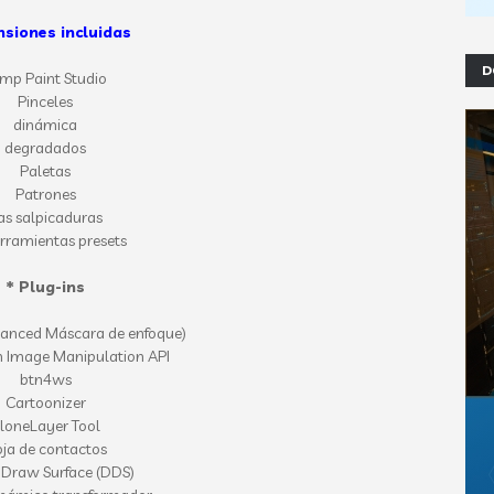
nsiones incluidas
D
mp Paint Studio
Pinceles
dinámica
degradados
Paletas
Patrones
as salpicaduras
rramientas presets
* Plug-ins
nced Máscara de enfoque)
h Image Manipulation API
btn4ws
Cartoonizer
loneLayer Tool
ja de contactos
 Draw Surface (DDS)