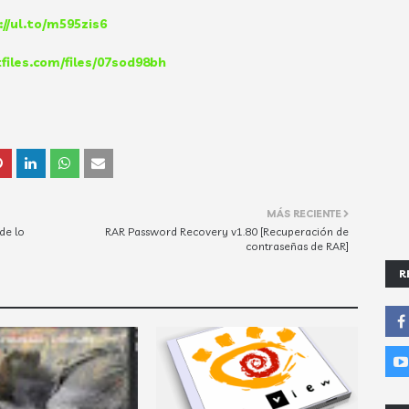
://ul.to/m595zis6
tfiles.com/files/07sod98bh
MÁS RECIENTE
de lo
RAR Password Recovery v1.80 [Recuperación de
contraseñas de RAR]
R