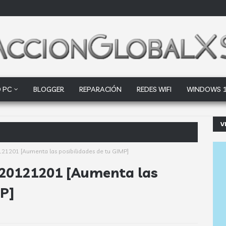
 PC
BLOGGER
REPARACIÓN
REDES WIFI
WINDOWS 
V
 factores clave que debes analizar
121201 [Aumenta las posibilidades de tu GIMP]
.20121201 [Aumenta las
MP]