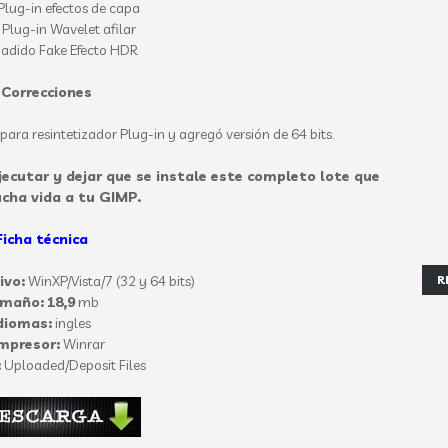
lug-in efectos de capa
Plug-in Wavelet afilar
adido Fake Efecto HDR
 Correcciones
ra resintetizador Plug-in y agregó versión de 64 bits.
ejecutar y dejar que se instale este completo lote que
cha vida a tu GIMP.
Ficha técnica
ivo:
WinXP/Vista/7 (32 y 64 bits)
R
amaño:
18,9
mb
diomas:
ingles
mpresor:
Winrar
:
Uploaded/Deposit Files