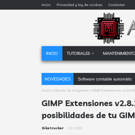
Inicio
Privacidad y ley de cookies
Contactar
INICIO
TUTORIALES
MANTENIMIENTO
NOVEDADES
Software contable automático:
Inicio
Edición de imágenes
GIMP Extensiones v2.8.20
GIMP Extensiones v2.8
posibilidades de tu GI
Kiketrucker
-
21:10:00