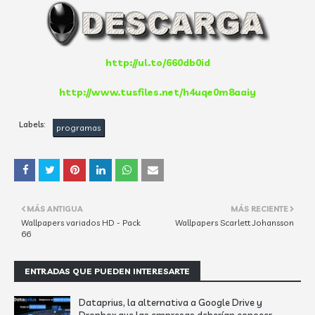
http://ul.to/660db0id
http://www.tusfiles.net/h4uqe0m8aaiy
Labels:
programas
MÁS ANTIGUA
MÁS RECIENTE
Wallpapers variados HD - Pack
Wallpapers Scarlett Johansson
66
ENTRADAS QUE PUEDEN INTERESARTE
Dataprius, la alternativa a Google Drive y