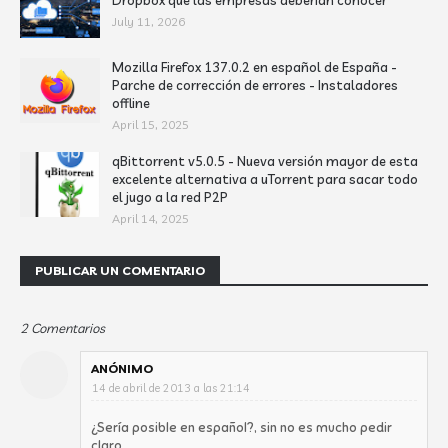
Dropbox que las empresas deberían conocer
July 11, 2026
Mozilla Firefox 137.0.2 en español de España -
Parche de corrección de errores - Instaladores
offline
April 15, 2025
qBittorrent v5.0.5 - Nueva versión mayor de esta
excelente alternativa a uTorrent para sacar todo
el jugo a la red P2P
April 14, 2025
PUBLICAR UN COMENTARIO
2 Comentarios
ANÓNIMO
14 de abril de 2013 a las 21:14
¿Sería posible en español?, sin no es mucho pedir
claro....