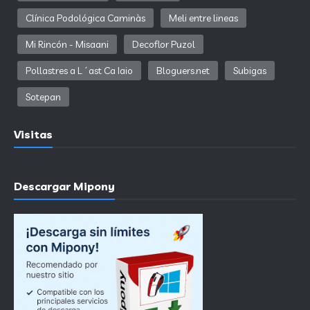
Clínica Podológica Caminàs
Meli entre lineas
Mi Rincón - Misaani
Decoflor Puzol
Pollastres a L´ast Ca Iaio
Bloguers.net
Subigas
Sotepan
Visitas
Descargar Mipony