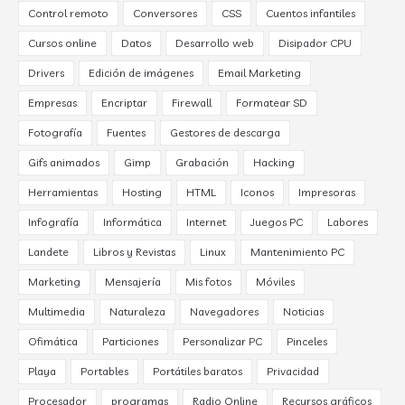
Control remoto
Conversores
CSS
Cuentos infantiles
Cursos online
Datos
Desarrollo web
Disipador CPU
Drivers
Edición de imágenes
Email Marketing
Empresas
Encriptar
Firewall
Formatear SD
Fotografía
Fuentes
Gestores de descarga
Gifs animados
Gimp
Grabación
Hacking
Herramientas
Hosting
HTML
Iconos
Impresoras
Infografía
Informática
Internet
Juegos PC
Labores
Landete
Libros y Revistas
Linux
Mantenimiento PC
Marketing
Mensajería
Mis fotos
Móviles
Multimedia
Naturaleza
Navegadores
Noticias
Ofimática
Particiones
Personalizar PC
Pinceles
Playa
Portables
Portátiles baratos
Privacidad
Procesador
programas
Radio Online
Recursos gráficos