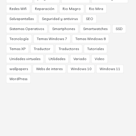
Redes Wifi
Reparación
Rio Magro
Rio Mira
Salvapantallas
Seguridad y antivirus
SEO
Sistemas Operativos
Smartphones
Smartwatches
SSD
Tecnología
Temas Windows 7
Temas Windows 8
Temas XP
Traductor
Traductores
Tutoriales
Unidades virtuales
Utilidades
Variado
Video
wallpapers
Webs de interes
Windows 10
Windows 11
WordPress