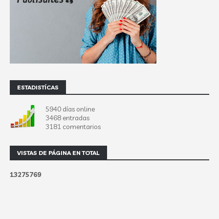
ESTADISTÍCAS
5940 días online
3468 entradas
3181 comentarios
VISTAS DE PÁGINA EN TOTAL
1
3
2
7
5
7
6
9