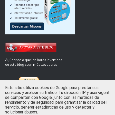
Ayúdanos a que las horas invertidas
en este blog sean más llevaderas
Este sitio utiliza cookies de Google para prestar sus
servicios y analizar su tráfico. Tu dirección IP y user-agent
se comparten con Google, junto con las métricas de
rendimiento y de seguridad, para garantizar la calidad del
Inicio
Privacidad y Ley de Cookies
Contactar
servicio, generar estadísticas de uso y detectar y
solucionar abusos.
Crafted with
by
TemplatesYard
| Distributed by
Free Blogger