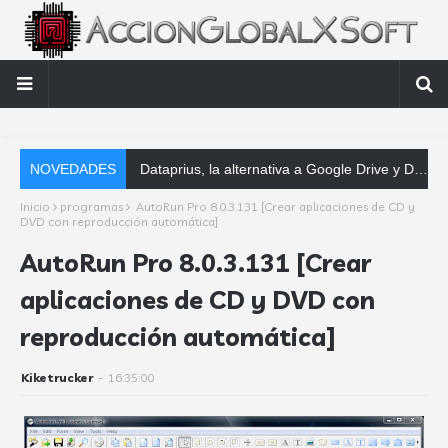
NOVEDADES
Dataprius, la alternativa a Google Drive y Dropbox que las empresas deberían conocer
Inicio
programas
AutoRun Pro 8.0.3.131 [Crear aplicaciones de CD y
DVD con reproducción automática]
AutoRun Pro 8.0.3.131 [Crear
aplicaciones de CD y DVD con
reproducción automática]
Kiketrucker
-
16:35:00