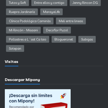
Tutos y Soft
Entre ellos y contigo
Jenny Rincon DG
Ruepra Jardinería
MarayaLife
Clínica Podológica Caminàs
Meli entre lineas
Mi Rincón - Misaani
Decoflor Puzol
Pollastres a L´ast Ca Iaio
Bloguers.net
Subigas
Sotepan
Visitas
Descargar Mipony