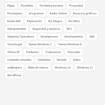
Playa
Portables
Portátiles baratos
Privacidad
Procesador
programas
Radio Online
Recursos gráficos
Redes Wifi
Reparación
Rio Magro
Rio Mira
Salvapantallas
Seguridad y antivirus
SEO
Sistemas Operativos
Smartphones
Smartwatches
SSD
Tecnología
Temas Windows 7
Temas Windows 8
Temas XP
Traductor
Traductores
Tutoriales
Unidades virtuales
Utilidades
Variado
Video
wallpapers
Webs de interes
Windows 10
Windows 11
WordPress