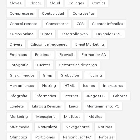
Claves
Clonar
Cloud
Collages
Comics
Compresores
Contabilidad
Contraseñas
Control remoto
Conversores
CSS
Cuentos infantiles
Cursos online
Datos
Desarrollo web
Disipador CPU
Drivers
Edición de imágenes
Email Marketing
Empresas
Encriptar
Firewall
Formatear SD
Fotografía
Fuentes
Gestores de descarga
Gifs animados
Gimp
Grabación
Hacking
Herramientas
Hosting
HTML
Iconos
Impresoras
Infografía
Informática
Internet
Juegos PC
Labores
Landete
Libros y Revistas
Linux
Mantenimiento PC
Marketing
Mensajería
Mis fotos
Móviles
Multimedia
Naturaleza
Navegadores
Noticias
Ofimática
Particiones
Personalizar PC
Pinceles