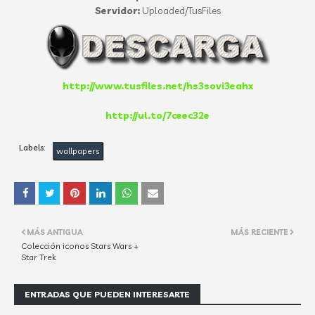
Servidor:
Uploaded/TusFiles
http://www.tusfiles.net/hs3sovi3eahx
http://ul.to/7ceec32e
Labels:
wallpapers
MÁS ANTIGUA
MÁS RECIENTE
Colección iconos Stars Wars +
Star Trek
ENTRADAS QUE PUEDEN INTERESARTE