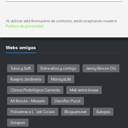
Al utilizar este formulario de contacto, estás aceptando nuestra
Política de privacidad
Webs amigas
Tutos y Soft
Entre ellos y contigo
Jenny Rincon DG
Ruepra Jardinería
MarayaLife
Clínica Podológica Caminàs
Meli entre lineas
Mi Rincón - Misaani
Decoflor Puzol
Pollastres a L´ast Ca Iaio
Bloguers.net
Subigas
Sotepan