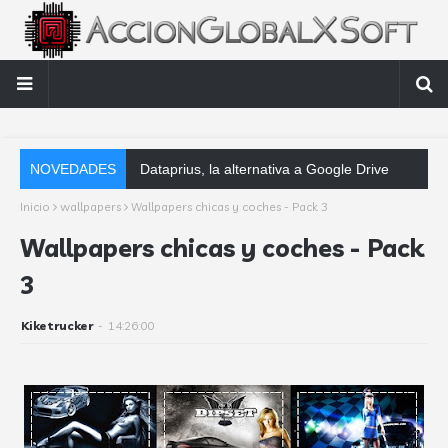
NOVEDADES
Dataprius, la alternativa a Google Drive y Dropbox que las empresas
Inicio
wallpapers
Wallpapers chicas y coches - Pack 3
Wallpapers chicas y coches - Pack
3
Kiketrucker
-
14:26:00