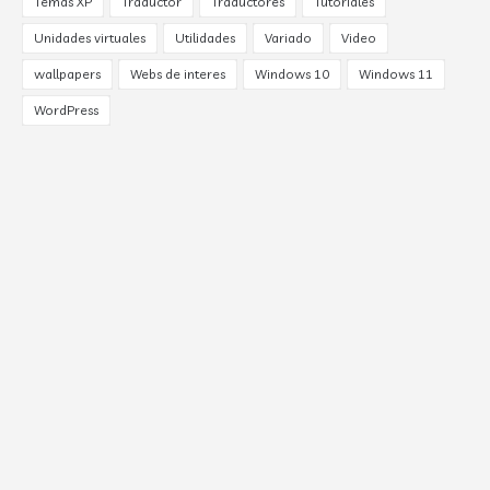
Temas XP
Traductor
Traductores
Tutoriales
Unidades virtuales
Utilidades
Variado
Video
wallpapers
Webs de interes
Windows 10
Windows 11
WordPress