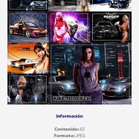
Información
Contenido:
62
Formato:
JPEG