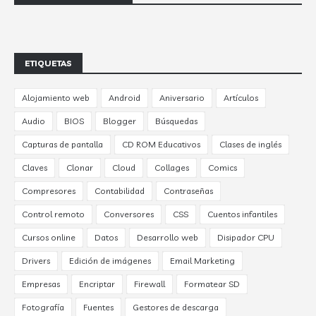
ETIQUETAS
Alojamiento web
Android
Aniversario
Artículos
Audio
BIOS
Blogger
Búsquedas
Capturas de pantalla
CD ROM Educativos
Clases de inglés
Claves
Clonar
Cloud
Collages
Comics
Compresores
Contabilidad
Contraseñas
Control remoto
Conversores
CSS
Cuentos infantiles
Cursos online
Datos
Desarrollo web
Disipador CPU
Drivers
Edición de imágenes
Email Marketing
Empresas
Encriptar
Firewall
Formatear SD
Fotografía
Fuentes
Gestores de descarga