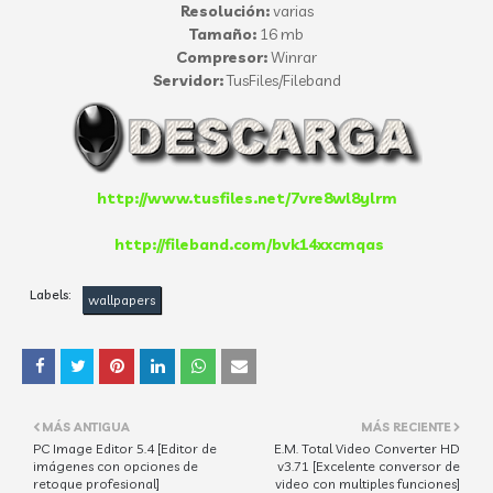
Resolución:
varias
Tamaño:
16 mb
Compresor:
Winrar
Servidor:
TusFiles/Fileband
http://www.tusfiles.net/7vre8wl8ylrm
http://fileband.com/bvk14xxcmqas
Labels:
wallpapers
MÁS ANTIGUA
MÁS RECIENTE
PC Image Editor 5.4 [Editor de
E.M. Total Video Converter HD
imágenes con opciones de
v3.71 [Excelente conversor de
retoque profesional]
video con multiples funciones]