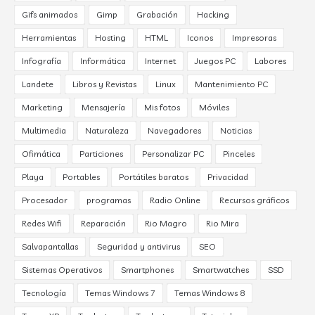
Gifs animados
Gimp
Grabación
Hacking
Herramientas
Hosting
HTML
Iconos
Impresoras
Infografía
Informática
Internet
Juegos PC
Labores
Landete
Libros y Revistas
Linux
Mantenimiento PC
Marketing
Mensajería
Mis fotos
Móviles
Multimedia
Naturaleza
Navegadores
Noticias
Ofimática
Particiones
Personalizar PC
Pinceles
Playa
Portables
Portátiles baratos
Privacidad
Procesador
programas
Radio Online
Recursos gráficos
Redes Wifi
Reparación
Rio Magro
Rio Mira
Salvapantallas
Seguridad y antivirus
SEO
Sistemas Operativos
Smartphones
Smartwatches
SSD
Tecnología
Temas Windows 7
Temas Windows 8