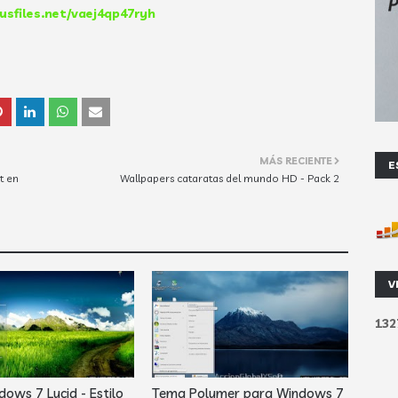
usfiles.net/vaej4qp47ryh
MÁS RECIENTE
E
t en
Wallpapers cataratas del mundo HD - Pack 2
V
1
3
2
ows 7 Lucid - Estilo
Tema Polymer para Windows 7