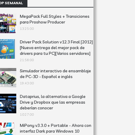
OP SEMANAL
MegaPack Full Styles + Transiciones
para Proshow Producer
13:25:00
Driver Pack Solution v12.3 Final [2012]
[Nueva entrega del mejor pack de
drivers para tu PC][Varios servidores]
21:56:00
Simulador interactivo de ensamblaje
de PC-3D - Español e inglés
19:43:00
Dataprius, la alternativa a Google
Drive y Dropbox que las empresas
deberían conocer
10:27:00
MiPony v3.3.0 + Portable - Ahora con
interfaz Dark para Windows 10