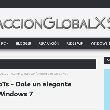
 PC
BLOGGER
REPARACIÓN
REDES WIFI
WINDOWS 
V
 factores clave que debes analizar
ale un elegante aspecto futurista a tu Windows 7
Ts - Dale un elegante
 Windows 7