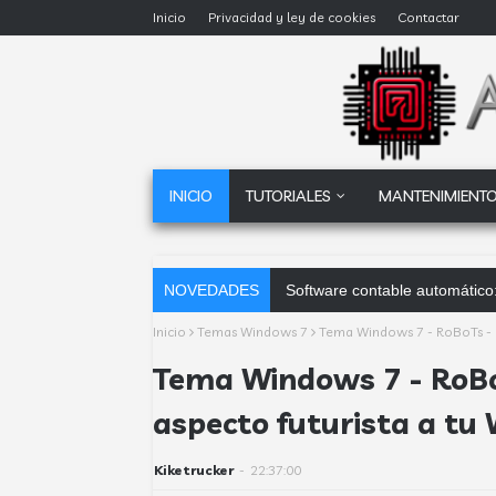
Inicio
Privacidad y ley de cookies
Contactar
INICIO
TUTORIALES
MANTENIMIENTO
NOVEDADES
Software contable automático:
Inicio
Temas Windows 7
Tema Windows 7 - RoBoTs - D
Tema Windows 7 - RoBo
aspecto futurista a tu
Kiketrucker
-
22:37:00