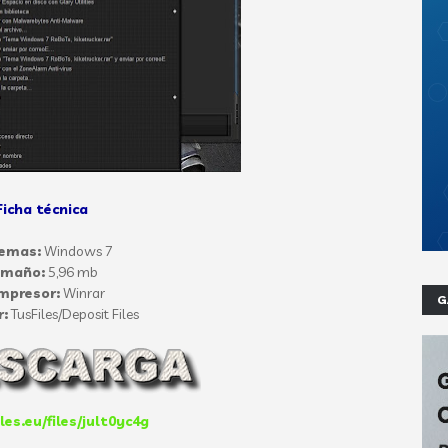
Ficha técnica
temas:
Windows 7
amaño:
5,96 mb
mpresor:
Winrar
G
r:
TusFiles/Deposit Files
iles.eu/files/jult0yc4g