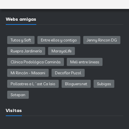
Webs amigas
Tutos y Soft
Entre ellos y contigo
Jenny Rincon DG
Ruepra Jardinería
MarayaLife
Clínica Podológica Caminàs
Meli entre lineas
Mi Rincón - Misaani
Decoflor Puzol
Pollastres a L´ast Ca Iaio
Bloguers.net
Subigas
Sotepan
Visitas