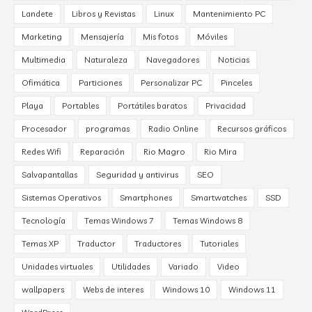
Landete
Libros y Revistas
Linux
Mantenimiento PC
Marketing
Mensajería
Mis fotos
Móviles
Multimedia
Naturaleza
Navegadores
Noticias
Ofimática
Particiones
Personalizar PC
Pinceles
Playa
Portables
Portátiles baratos
Privacidad
Procesador
programas
Radio Online
Recursos gráficos
Redes Wifi
Reparación
Rio Magro
Rio Mira
Salvapantallas
Seguridad y antivirus
SEO
Sistemas Operativos
Smartphones
Smartwatches
SSD
Tecnología
Temas Windows 7
Temas Windows 8
Temas XP
Traductor
Traductores
Tutoriales
Unidades virtuales
Utilidades
Variado
Video
wallpapers
Webs de interes
Windows 10
Windows 11