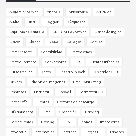
Alojamiento web
Android
Aniversario
Artículos
Audio
BIOS
Blogger
Búsquedas
Capturas de pantalla
CD ROM Educativos
Clases de inglés
Claves
Clonar
Cloud
Collages
Comics
Compresores
Contabilidad
Contraseñas
Control remoto
Conversores
CSS
Cuentos infantiles
Cursos online
Datos
Desarrollo web
Disipador CPU
Drivers
Edición de imágenes
Email Marketing
Empresas
Encriptar
Firewall
Formatear SD
Fotografía
Fuentes
Gestores de descarga
Gifs animados
Gimp
Grabación
Hacking
Herramientas
Hosting
HTML
Iconos
Impresoras
Infografía
Informática
Internet
Juegos PC
Labores