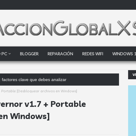
 PC
BLOGGER
REPARACIÓN
REDES WIFI
WINDOWS 
V
 factores clave que debes analizar
+ Portable [Desbloquear archivos en Windows]
ernor v1.7 + Portable
 en Windows]