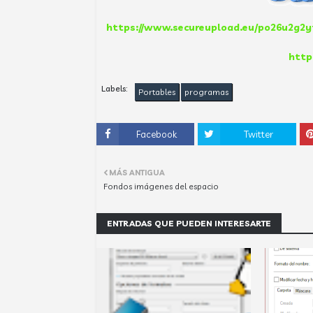
https://www.secureupload.eu/po26u2g2y
http
Labels:
Portables
programas
Facebook
Twitter
MÁS ANTIGUA
Fondos imágenes del espacio
ENTRADAS QUE PUEDEN INTERESARTE