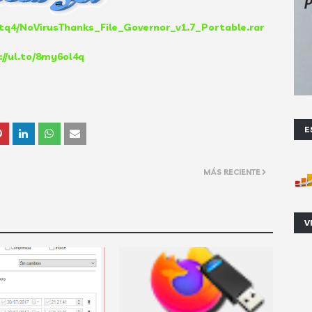
tq4/NoVirusThanks_File_Governor_v1.7_Portable.rar
://ul.to/8my6ol4q
E
MÁS RECIENTE
V