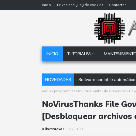
Inicio
Privacidad y ley de cookies
Contactar
INICIO
TUTORIALES
MANTENIMIENTO
NOVEDADES
Software contable automático:
Inicio
programas
NoVirusThanks File Governor v1.7 
NoVirusThanks File Gov
[Desbloquear archivos
Kiketrucker
-
15:58:00