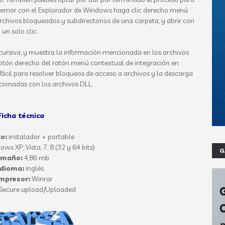
overnor con el Explorador de Windows haga clic derecho menú
archivos bloqueados y subdirectorios de una carpeta, y abrir con
un solo clic.
ecursiva, y muestra la información mencionada en los archivos
botón derecho del ratón menú contextual de integración en
fácil para resolver bloqueos de acceso a archivos y la descarga
ionadas con los archivos DLL.
Ficha técnica
o:
instalador + portable
ows XP, Vista
, 7, 8 (32 y 64 bits)
G
amaño:
4,86 mb
Idioma:
inglés
mpresor:
Winrar
Secure upload/Uploaded