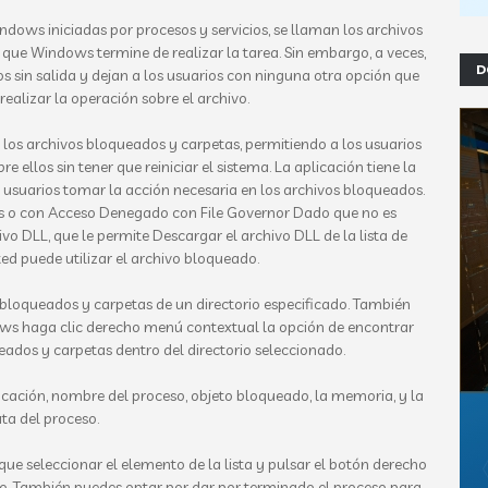
ndows iniciadas por procesos y servicios, se llaman los archivos
que Windows termine de realizar la tarea. Sin embargo, a veces,
D
s sin salida y dejan a los usuarios con ninguna otra opción que
 realizar la operación sobre el archivo.
 los archivos bloqueados y carpetas, permitiendo a los usuarios
 ellos sin tener que reiniciar el sistema. La aplicación tiene la
 usuarios tomar la acción necesaria en los archivos bloqueados.
 o con Acceso Denegado con File Governor Dado que no es
DLL, que le permite Descargar el archivo DLL de la lista de
ted puede utilizar el archivo bloqueado.
 bloqueados y carpetas de un directorio especificado. También
ows haga clic derecho menú contextual la opción de encontrar
ados y carpetas dentro del directorio seleccionado.
ficación, nombre del proceso, objeto bloqueado, la memoria, y la
uta del proceso.
que seleccionar el elemento de la lista y pulsar el botón derecho
o. También puedes optar por dar por terminado el proceso para