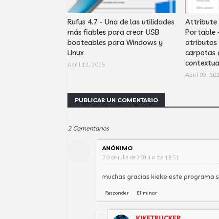
Rufus 4.7 - Una de las utilidades
Attribute
más fiables para crear USB
Portable 
booteables para Windows y
atributos 
Linux
carpetas 
contextu
April 12, 2025
April 09, 20
PUBLICAR UN COMENTARIO
2 Comentarios
ANÓNIMO
20 de julio de 2014 a las 18:51
muchas gracias kieke este programa si
Responder
Eliminar
KIKETRUCKER