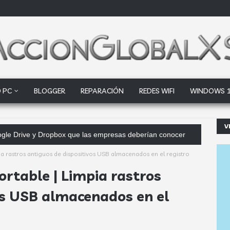
 PC
BLOGGER
REPARACIÓN
REDES WIFI
WINDOWS 
V
 f
ia rastros antiguos de dispositivos USB almacenados en el registro
ortable | Limpia rastros
os USB almacenados en el