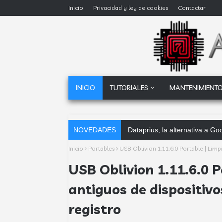
Inicio
Privacidad y ley de cookies
Contactar
INICIO
TUTORIALES
MANTENIMIENTO
NOVEDADES
Software contable automático:
Inicio
Portables
USB Oblivion 1.11.6.0 Portable | Limp
USB Oblivion 1.11.6.0 P
antiguos de dispositiv
registro