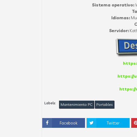
Sistema operativo:
W
T
Idiomas:
Mul
C
Servidor:
Katf
https:
https://
https:/
Labels:
Mantenimiento PC
Portables
Facebook
Twitter