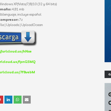
indows XP/Vista/7/8/10 (32 y 64 bits)
amaño:
4,81 mb
tilenguaje, incluye español
ompresor:
7z
ile | Uploads | UploadOcean
//urlcloud.us/hNxe
urlcloud.us/fpnG5MQ
/urlcloud.us/7f8vebM
G