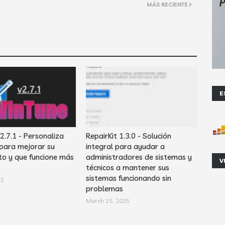
MÁS RECIENTE
n
E
2.7.1 - Personaliza
RepairKit 1.3.0 - Solución
para mejorar su
integral para ayudar a
to y que funcione más
administradores de sistemas y
V
técnicos a mantener sus
sistemas funcionando sin
25
problemas
March 15, 2025