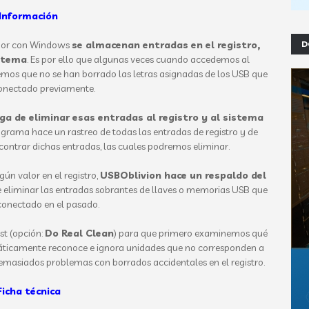
Información
dor con Windows
se almacenan entradas en el registro,
D
istema
. Es por ello que algunas veces cuando accedemos al
vemos que no se han borrado las letras asignadas de los USB que
nectado previamente.
a de eliminar esas entradas al registro y al sistema
rograma hace un rastreo de todas las entradas de registro y de
contrar dichas entradas, las cuales podremos eliminar.
ún valor en el registro,
USBOblivion hace un respaldo del
de eliminar las entradas sobrantes de llaves o memorias USB que
conectado en el pasado.
st (opción:
Do Real Clean
) para que primero examinemos qué
áticamente reconoce e ignora unidades que no corresponden a
demasiados problemas con borrados accidentales en el registro.
Ficha técnica