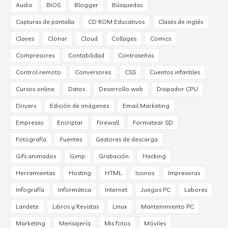
Audio
BIOS
Blogger
Búsquedas
Capturas de pantalla
CD ROM Educativos
Clases de inglés
Claves
Clonar
Cloud
Collages
Comics
Compresores
Contabilidad
Contraseñas
Control remoto
Conversores
CSS
Cuentos infantiles
Cursos online
Datos
Desarrollo web
Disipador CPU
Drivers
Edición de imágenes
Email Marketing
Empresas
Encriptar
Firewall
Formatear SD
Fotografía
Fuentes
Gestores de descarga
Gifs animados
Gimp
Grabación
Hacking
Herramientas
Hosting
HTML
Iconos
Impresoras
Infografía
Informática
Internet
Juegos PC
Labores
Landete
Libros y Revistas
Linux
Mantenimiento PC
Marketing
Mensajería
Mis fotos
Móviles