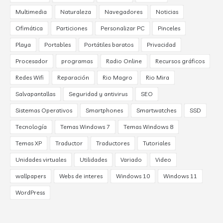
Multimedia
Naturaleza
Navegadores
Noticias
Ofimática
Particiones
Personalizar PC
Pinceles
Playa
Portables
Portátiles baratos
Privacidad
Procesador
programas
Radio Online
Recursos gráficos
Redes Wifi
Reparación
Rio Magro
Rio Mira
Salvapantallas
Seguridad y antivirus
SEO
Sistemas Operativos
Smartphones
Smartwatches
SSD
Tecnología
Temas Windows 7
Temas Windows 8
Temas XP
Traductor
Traductores
Tutoriales
Unidades virtuales
Utilidades
Variado
Video
wallpapers
Webs de interes
Windows 10
Windows 11
WordPress