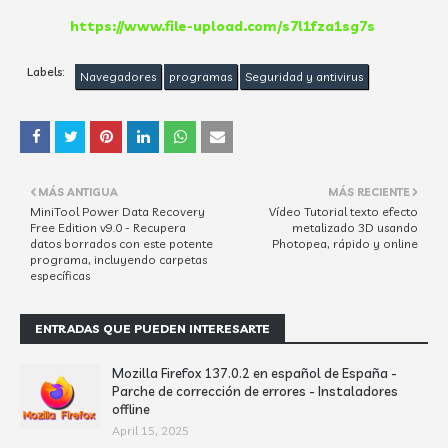
https://www.file-upload.com/s7l1fza1sg7s
Labels:
Navegadores
programas
Seguridad y antivirus
MÁS ANTIGUA
MÁS RECIENTE
MiniTool Power Data Recovery
Vídeo Tutorial texto efecto
Free Edition v9.0 - Recupera
metalizado 3D usando
datos borrados con este potente
Photopea, rápido y online
programa, incluyendo carpetas
específicas
ENTRADAS QUE PUEDEN INTERESARTE
Mozilla Firefox 137.0.2 en español de España -
Parche de corrección de errores - Instaladores
offline
April 15, 2025