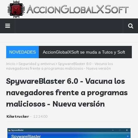
NOVEDADES
Mozilla Firefox 137.0.2 en
Inicio
Seguridad y antivirus
SpywareBlaster 6.0 - Vacuna los
navegadores frente a programas maliciosos - Nueva versión
SpywareBlaster 6.0 - Vacuna los
navegadores frente a programas
maliciosos - Nueva versión
Kiketrucker
-
12:24:00