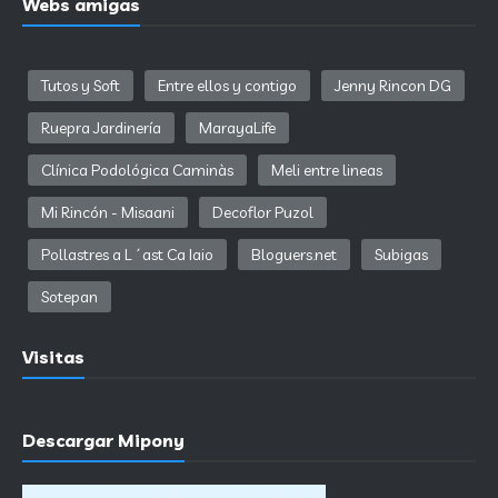
Webs amigas
Tutos y Soft
Entre ellos y contigo
Jenny Rincon DG
Ruepra Jardinería
MarayaLife
Clínica Podológica Caminàs
Meli entre lineas
Mi Rincón - Misaani
Decoflor Puzol
Pollastres a L´ast Ca Iaio
Bloguers.net
Subigas
Sotepan
Visitas
Descargar Mipony