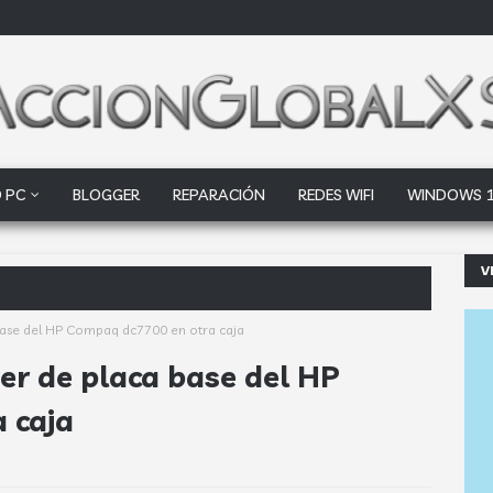
 PC
BLOGGER
REPARACIÓN
REDES WIFI
WINDOWS 
V
oogle Drive y Dropbox que las
base del HP Compaq dc7700 en otra caja
er de placa base del HP
 caja