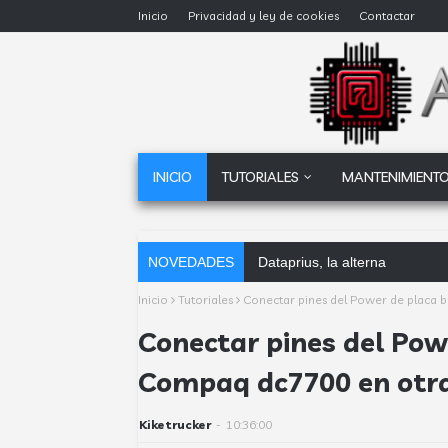
Inicio
Privacidad y ley de cookies
Contactar
INICIO
TUTORIALES
MANTENIMIENTO
NOVEDADES
Dataprius, la alternativa a G
Inicio
Tutoriales
Conectar pines del Power de placa 
Conectar pines del Pow
Compaq dc7700 en otra
Kiketrucker
-
10:36:00