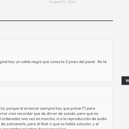
August 31, 2024
ginal hay un cable negro que conecta 2 pines del panel . No te
R
ta, porque al arrancar siempre hay que pulsar F1 para
error creo recordar que de driver de sonido, pero que no
l ordenador una vez en marcha, ni a la reproducción de audio.
 subsanarlo, pero al final vi que no había solución, y el