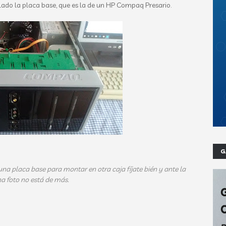
lado la placa base, que es la de un HP Compaq Presario.
G
na placa base para montar en otra caja fíjate bién y ante la
a foto no está de más.