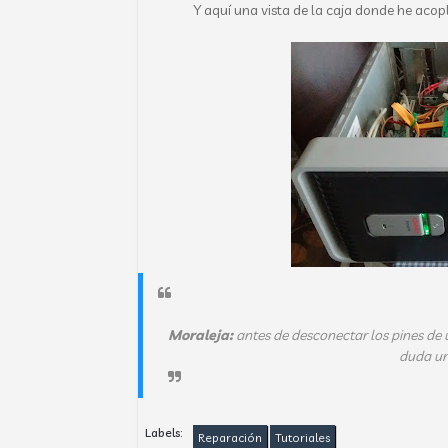
Y aquí una vista de la caja donde he acop
Moraleja:
antes de desconectar los pines de u
duda un
Labels:
Reparación
Tutoriales