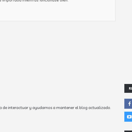
le importaba mientras funcionase bien.
R
a de interactuar y ayudarnos a mantener el blog actualizado.