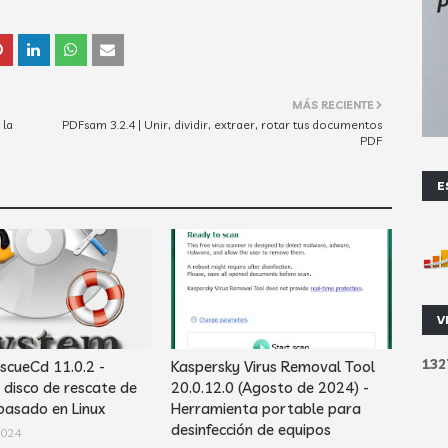
MÁS RECIENTE
 la
PDFsam 3.2.4 | Unir, dividir, extraer, rotar tus documentos
PDF
E
V
1
3
2
cueCd 11.0.2 -
Kaspersky Virus Removal Tool
disco de rescate de
20.0.12.0 (Agosto de 2024) -
basado en Linux
Herramienta portable para
desinfección de equipos
2024