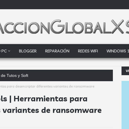
 PC
BLOGGER
REPARACIÓN
REDES WIFI
WINDOWS 
V
ntas para desencriptar diferentes variantes de ransomware
ls | Herramientas para
es variantes de ransomware