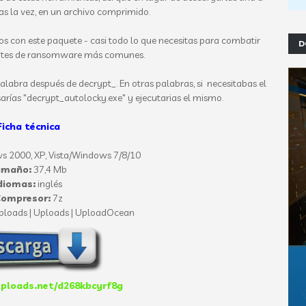
das la vez, en un archivo comprimido.
os con este paquete - casi todo lo que necesitas para combatir
D
antes de ransomware más comunes.
labra después de decrypt_. En otras palabras, si necesitabas el
arías "decrypt_autolocky.exe" y ejecutarias el mismo.
Ficha técnica
 2000, XP, Vista/Windows 7/8/10
amaño:
37,4 Mb
diomas:
inglés
ompresor:
7z
ploads | Uploads | UploadOcean
uploads.net/d268kbcyrf8g