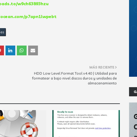
loads.to/w9ch63893hzu
adocean.com/p7apn1lwpebt
des
MÁS RECIENTE
HDD Low Level Format Tool v4.40 | Utilidad para
formatear a bajo nivel discos duros y unidades de
almacenamiento
G