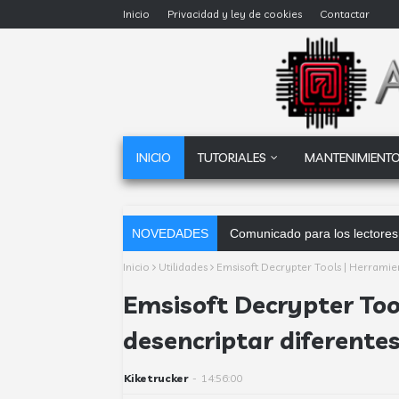
Inicio
Privacidad y ley de cookies
Contactar
INICIO
TUTORIALES
MANTENIMIENTO
NOVEDADES
Dataprius, la alternativa a G
Inicio
Utilidades
Emsisoft Decrypter Tools | Herramie
Emsisoft Decrypter Too
desencriptar diferent
Kiketrucker
-
14:56:00