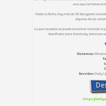
una aqui las tienes to
Hasta la fecha, hay más de 36 decrypters incluid
algunas de las vari
La que necesitas se puede encontrar mirando la pa
descifrador para Autolocky, entonces us
Sistemas:
Windows
T
I
C
Servidor:
Daily U
https://daily