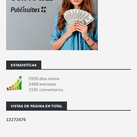
ESTADISTÍCAS
5936 días online
3468 entradas
3181 comentarios
VISTAS DE PÁGINA EN TOTAL
1
3
2
7
2
6
7
6