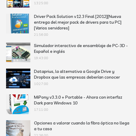
13:25:00
Driver Pack Solution v12.3 Final [2012][Nueva
entrega del mejor pack de drivers para tu PC]
[Varios servidores]
21:56:00
Simulador interactivo de ensamblaje de PC-3D -
Español e inglés
19:43:00
Dataprius, la alternativa a Google Drive y
Dropbox que las empresas deberían conocer
10:27:00
MiPony v3.3.0 + Portable - Ahora con interfaz
Dark para Windows 10
17:11:00
Opciones a valorar cuando la fibra óptica no llega
a tu casa
22:36:00