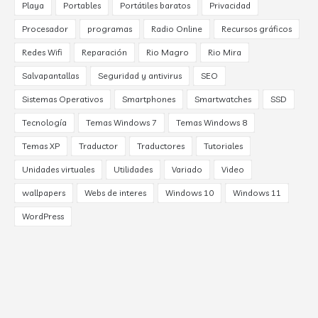
Playa
Portables
Portátiles baratos
Privacidad
Procesador
programas
Radio Online
Recursos gráficos
Redes Wifi
Reparación
Rio Magro
Rio Mira
Salvapantallas
Seguridad y antivirus
SEO
Sistemas Operativos
Smartphones
Smartwatches
SSD
Tecnología
Temas Windows 7
Temas Windows 8
Temas XP
Traductor
Traductores
Tutoriales
Unidades virtuales
Utilidades
Variado
Video
wallpapers
Webs de interes
Windows 10
Windows 11
WordPress