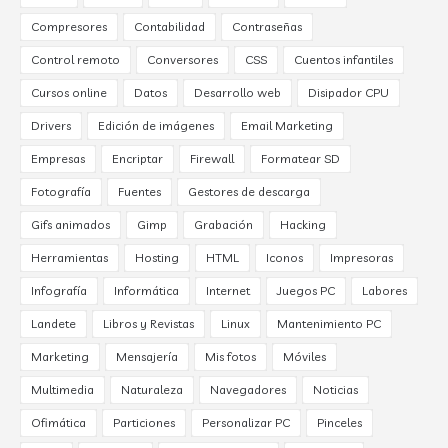
Compresores
Contabilidad
Contraseñas
Control remoto
Conversores
CSS
Cuentos infantiles
Cursos online
Datos
Desarrollo web
Disipador CPU
Drivers
Edición de imágenes
Email Marketing
Empresas
Encriptar
Firewall
Formatear SD
Fotografía
Fuentes
Gestores de descarga
Gifs animados
Gimp
Grabación
Hacking
Herramientas
Hosting
HTML
Iconos
Impresoras
Infografía
Informática
Internet
Juegos PC
Labores
Landete
Libros y Revistas
Linux
Mantenimiento PC
Marketing
Mensajería
Mis fotos
Móviles
Multimedia
Naturaleza
Navegadores
Noticias
Ofimática
Particiones
Personalizar PC
Pinceles