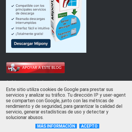
Ayúdanos a que las horas invertidas
en este blog sean más llevaderas
Este sitio utiliza cookies de Google para prestar sus
servicios y analizar su tráfico. Tu dirección IP y user-agent
se comparten con Google, junto con las métricas de
rendimiento y de seguridad, para garantizar la calidad del
servicio, generar estadísticas de uso y detectar y
solucionar abusos.
MÁS INFORMACIÓN
ACEPTO