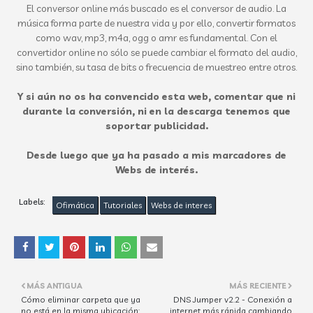
El conversor online más buscado es el conversor de audio. La
música forma parte de nuestra vida y por ello, convertir formatos
como wav, mp3, m4a, ogg o amr es fundamental. Con el
convertidor online no sólo se puede cambiar el formato del audio,
sino también, su tasa de bits o frecuencia de muestreo entre otros.
Y si aún no os ha convencido esta web, comentar que ni
durante la conversión, ni en la descarga tenemos que
soportar publicidad.
Desde luego que ya ha pasado a mis marcadores de
Webs de interés.
Labels:
Ofimática
Tutoriales
Webs de interes
MÁS ANTIGUA
MÁS RECIENTE
Cómo eliminar carpeta que ya
DNS Jumper v2.2 - Conexión a
no está en la misma ubicación:
internet más rápida cambiando