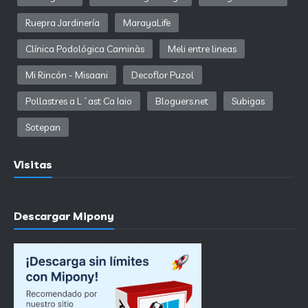
Ruepra Jardinería
MarayaLife
Clínica Podológica Caminàs
Meli entre lineas
Mi Rincón - Misaani
Decoflor Puzol
Pollastres a L´ast Ca Iaio
Bloguers.net
Subigas
Sotepan
Visitas
Descargar Mipony