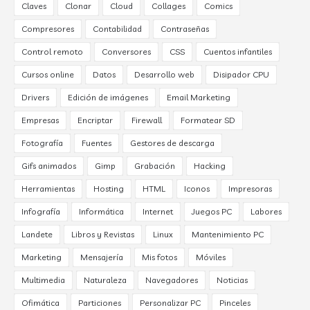
Claves
Clonar
Cloud
Collages
Comics
Compresores
Contabilidad
Contraseñas
Control remoto
Conversores
CSS
Cuentos infantiles
Cursos online
Datos
Desarrollo web
Disipador CPU
Drivers
Edición de imágenes
Email Marketing
Empresas
Encriptar
Firewall
Formatear SD
Fotografía
Fuentes
Gestores de descarga
Gifs animados
Gimp
Grabación
Hacking
Herramientas
Hosting
HTML
Iconos
Impresoras
Infografía
Informática
Internet
Juegos PC
Labores
Landete
Libros y Revistas
Linux
Mantenimiento PC
Marketing
Mensajería
Mis fotos
Móviles
Multimedia
Naturaleza
Navegadores
Noticias
Ofimática
Particiones
Personalizar PC
Pinceles