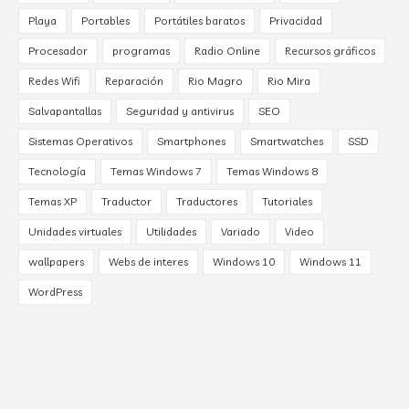
Playa
Portables
Portátiles baratos
Privacidad
Procesador
programas
Radio Online
Recursos gráficos
Redes Wifi
Reparación
Rio Magro
Rio Mira
Salvapantallas
Seguridad y antivirus
SEO
Sistemas Operativos
Smartphones
Smartwatches
SSD
Tecnología
Temas Windows 7
Temas Windows 8
Temas XP
Traductor
Traductores
Tutoriales
Unidades virtuales
Utilidades
Variado
Video
wallpapers
Webs de interes
Windows 10
Windows 11
WordPress