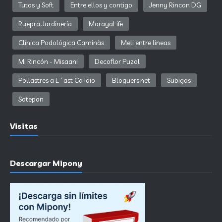
Tutos y Soft
Entre ellos y contigo
Jenny Rincon DG
Ruepra Jardinería
MarayaLife
Clínica Podológica Caminàs
Meli entre lineas
Mi Rincón - Misaani
Decoflor Puzol
Pollastres a L´ast Ca Iaio
Bloguers.net
Subigas
Sotepan
Visitas
Descargar Mipony