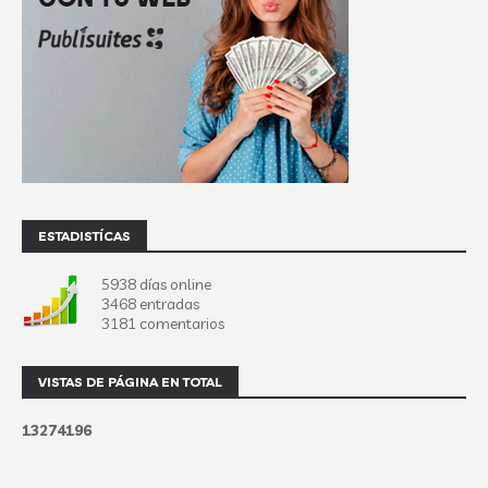
ESTADISTÍCAS
5938 días online
3468 entradas
3181 comentarios
VISTAS DE PÁGINA EN TOTAL
1
3
2
7
4
1
9
6