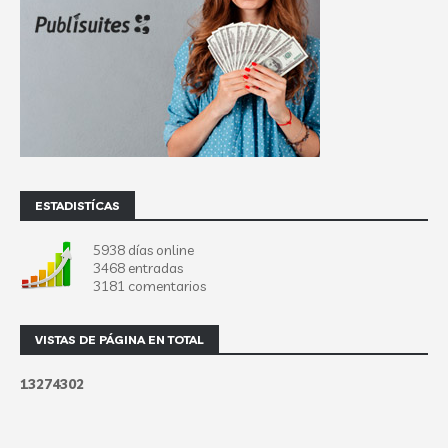
ESTADISTÍCAS
5938 días online
3468 entradas
3181 comentarios
VISTAS DE PÁGINA EN TOTAL
1
3
2
7
4
3
0
2