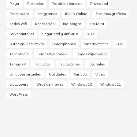
Playa
Portables
Portátiles baratos
Privacidad
Procesador
programas
Radio Online
Recursos gráficos
Redes Wifi
Reparación
Rio Magro
Rio Mira
Salvapantallas
Seguridad y antivirus
SEO
Sistemas Operativos
Smartphones
Smartwatches
SSD
Tecnología
Temas Windows 7
Temas Windows 8
Temas XP
Traductor
Traductores
Tutoriales
Unidades virtuales
Utilidades
Variado
Video
wallpapers
Webs de interes
Windows 10
Windows 11
WordPress