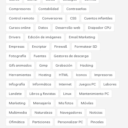
Compresores
Contabilidad
Contraseñas
Control remoto
Conversores
CSS
Cuentos infantiles
Cursos online
Datos
Desarrollo web
Disipador CPU
Drivers
Edición de imágenes
Email Marketing
Empresas
Encriptar
Firewall
Formatear SD
Fotografía
Fuentes
Gestores de descarga
Gifs animados
Gimp
Grabación
Hacking
Herramientas
Hosting
HTML
Iconos
Impresoras
Infografía
Informática
Internet
Juegos PC
Labores
Landete
Libros y Revistas
Linux
Mantenimiento PC
Marketing
Mensajería
Mis fotos
Móviles
Multimedia
Naturaleza
Navegadores
Noticias
Ofimática
Particiones
Personalizar PC
Pinceles