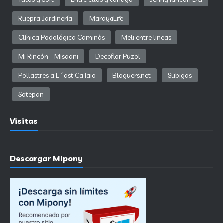
Ruepra Jardinería
MarayaLife
Clínica Podológica Caminàs
Meli entre lineas
Mi Rincón - Misaani
Decoflor Puzol
Pollastres a L´ast Ca Iaio
Bloguers.net
Subigas
Sotepan
Visitas
Descargar Mipony