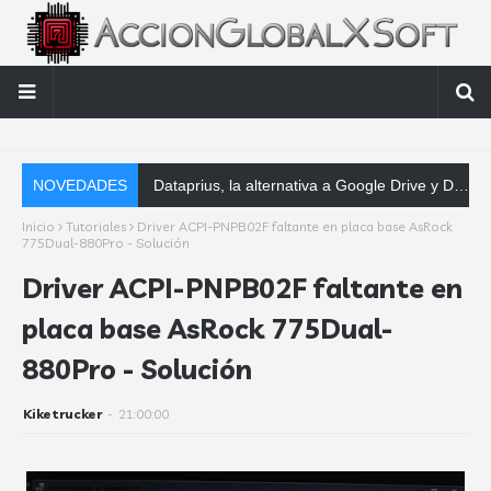
NOVEDADES
Dataprius, la alternativa a Google Drive y Dropbox que las empresas deberían conocer
Inicio
Tutoriales
Driver ACPI-PNPB02F faltante en placa base AsRock
775Dual-880Pro - Solución
Driver ACPI-PNPB02F faltante en
placa base AsRock 775Dual-
880Pro - Solución
Kiketrucker
-
21:00:00