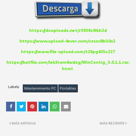
https://douploads.net/r3939s9ikh2d
https://www.upload-4ever.com/vzsxc8bll0x2
https://www.file-upload.com/t26pg435s227
https://katfile.com/lek3rum6wdzg/WinContig_5.0.1.1.rar.
html
Labels:
Mantenimiento PC
Portables
MÁS ANTIGUA
MÁS RECIENTE