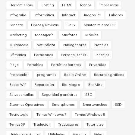
Herramientas
Hosting
HTML
Iconos
Impresoras
Infografía
Informática
Internet
Juegos PC
Labores
Landete
Libros y Revistas
Linux
Mantenimiento PC
Marketing
Mensajería
Mis fotos
Móviles
Multimedia
Naturaleza
Navegadores
Noticias
Ofimática
Particiones
Personalizar PC
Pinceles
Playa
Portables
Portátiles baratos
Privacidad
Procesador
programas
Radio Online
Recursos gráficos
Redes Wifi
Reparación
Rio Magro
Rio Mira
Salvapantallas
Seguridad y antivirus
SEO
Sistemas Operativos
Smartphones
Smartwatches
SSD
Tecnología
Temas Windows 7
Temas Windows 8
Temas XP
Traductor
Traductores
Tutoriales
Unidades virtuales
Utilidades
Variado
Video