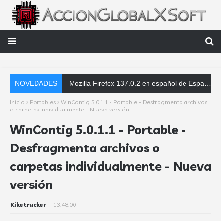
NOVEDADES
Mozilla Firefox 137.0.2 en español de España - Parche de corrección de errores - Instaladores offline
Inicio
Portables
WinContig 5.0.1.1 - Portable - Desfragmenta archivos
o carpetas individualmente - Nueva versión
WinContig 5.0.1.1 - Portable -
Desfragmenta archivos o
carpetas individualmente - Nueva
versión
Kiketrucker
-
13:48:00