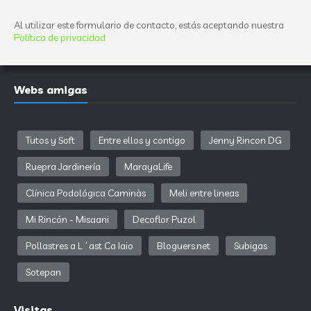
Al utilizar este formulario de contacto, estás aceptando nuestra
Política de privacidad
Webs amigas
Tutos y Soft
Entre ellos y contigo
Jenny Rincon DG
Ruepra Jardinería
MarayaLife
Clínica Podológica Caminàs
Meli entre lineas
Mi Rincón - Misaani
Decoflor Puzol
Pollastres a L´ast Ca Iaio
Bloguers.net
Subigas
Sotepan
Visitas