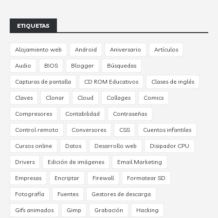
ETIQUETAS
Alojamiento web
Android
Aniversario
Artículos
Audio
BIOS
Blogger
Búsquedas
Capturas de pantalla
CD ROM Educativos
Clases de inglés
Claves
Clonar
Cloud
Collages
Comics
Compresores
Contabilidad
Contraseñas
Control remoto
Conversores
CSS
Cuentos infantiles
Cursos online
Datos
Desarrollo web
Disipador CPU
Drivers
Edición de imágenes
Email Marketing
Empresas
Encriptar
Firewall
Formatear SD
Fotografía
Fuentes
Gestores de descarga
Gifs animados
Gimp
Grabación
Hacking