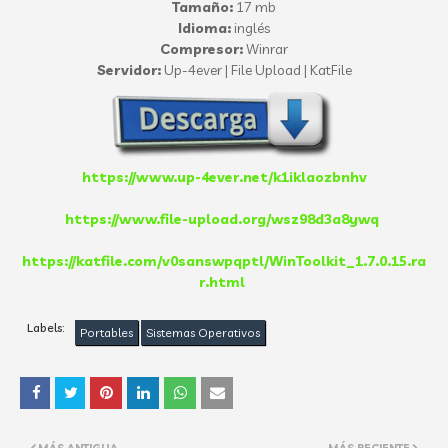
Tamaño:
17 mb
Idioma:
inglés
Compresor:
Winrar
Servidor:
Up-4ever | File Upload | KatFile
https://www.up-4ever.net/k1iklaozbnhv
https://www.file-upload.org/wsz98d3a8ywq
https://katfile.com/v0sanswpqptl/WinToolkit_1.7.0.15.ra
r.html
Labels:
Portables
Sistemas Operativos