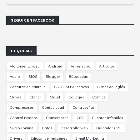
SEGUIR EN FACEBOOK
ETIQUETAS
Alojamiento web
Android
Aniversario
Artículos
Audio
BIOS
Blogger
Búsquedas
Capturas de pantalla
CD ROM Educativos
Clases de inglés
Claves
Clonar
Cloud
Collages
Comics
Compresores
Contabilidad
Contraseñas
Control remoto
Conversores
CSS
Cuentos infantiles
Cursos online
Datos
Desarrollo web
Disipador CPU
Drivers
Edición de imágenes
Email Marketing