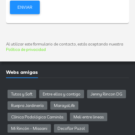
Al utilizar este formulario de contacto, estás aceptando nuestra
Política de privacidad
Webs amigas
Tutos y Soft
Entre ellos y contigo
Jenny Rincon DG
Ruepra Jardinería
MarayaLife
Clínica Podológica Caminàs
Meli entre lineas
Mi Rincón - Misaani
Decoflor Puzol