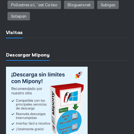
Pollastres a L´ast Ca Iaio
Bloguers.net
Subigas
Sotepan
Visitas
Descargar Mipony