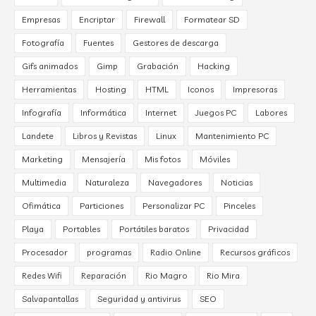
Empresas
Encriptar
Firewall
Formatear SD
Fotografía
Fuentes
Gestores de descarga
Gifs animados
Gimp
Grabación
Hacking
Herramientas
Hosting
HTML
Iconos
Impresoras
Infografía
Informática
Internet
Juegos PC
Labores
Landete
Libros y Revistas
Linux
Mantenimiento PC
Marketing
Mensajería
Mis fotos
Móviles
Multimedia
Naturaleza
Navegadores
Noticias
Ofimática
Particiones
Personalizar PC
Pinceles
Playa
Portables
Portátiles baratos
Privacidad
Procesador
programas
Radio Online
Recursos gráficos
Redes Wifi
Reparación
Rio Magro
Rio Mira
Salvapantallas
Seguridad y antivirus
SEO