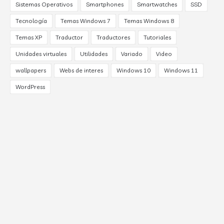
Sistemas Operativos
Smartphones
Smartwatches
SSD
Tecnología
Temas Windows 7
Temas Windows 8
Temas XP
Traductor
Traductores
Tutoriales
Unidades virtuales
Utilidades
Variado
Video
wallpapers
Webs de interes
Windows 10
Windows 11
WordPress