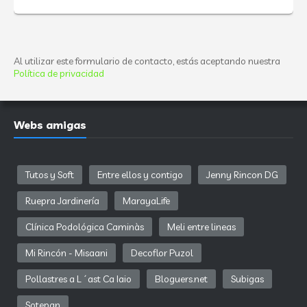
Al utilizar este formulario de contacto, estás aceptando nuestra
Política de privacidad
Webs amigas
Tutos y Soft
Entre ellos y contigo
Jenny Rincon DG
Ruepra Jardinería
MarayaLife
Clínica Podológica Caminàs
Meli entre lineas
Mi Rincón - Misaani
Decoflor Puzol
Pollastres a L´ast Ca Iaio
Bloguers.net
Subigas
Sotepan