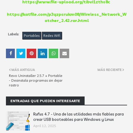
https://www.file-upload.org/tibvi1zths8c
https://katfile.com/p3qzpsrukm08/Wireless_Network_W
atcher_2.42.rar.html
Labels:
Portables
Redes Wifi
MÁS ANTIGUA
MÁS RECIENTE
Revo Uninstaller 2.5.7 + Portable
- Desinstala programas sin dejar
rastro
ENTRADAS QUE PUEDEN INTERESARTE
Rufus 4.7 - Una de las utilidades más fiables para
crear USB booteables para Windows y Linux
April 12, 2025