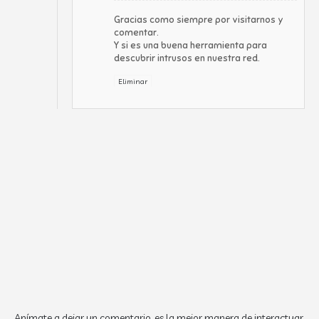
Gracias como siempre por visitarnos y
comentar.
Y si es una buena herramienta para
descubrir intrusos en nuestra red.
Eliminar
Anímate a dejar un comentario, es la mejor manera de interactuar