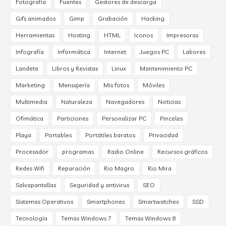
Fotografía
Fuentes
Gestores de descarga
Gifs animados
Gimp
Grabación
Hacking
Herramientas
Hosting
HTML
Iconos
Impresoras
Infografía
Informática
Internet
Juegos PC
Labores
Landete
Libros y Revistas
Linux
Mantenimiento PC
Marketing
Mensajería
Mis fotos
Móviles
Multimedia
Naturaleza
Navegadores
Noticias
Ofimática
Particiones
Personalizar PC
Pinceles
Playa
Portables
Portátiles baratos
Privacidad
Procesador
programas
Radio Online
Recursos gráficos
Redes Wifi
Reparación
Rio Magro
Rio Mira
Salvapantallas
Seguridad y antivirus
SEO
Sistemas Operativos
Smartphones
Smartwatches
SSD
Tecnología
Temas Windows 7
Temas Windows 8