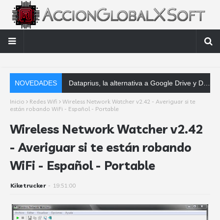
NOVEDADES
Dataprius, la alternativa a Google Drive y Dropbox que las empresas deberían conocer
Inicio
Redes Wifi
Wireless Network Watcher v2.42 - Averiguar si te
están robando WiFi - Español - Portable
Wireless Network Watcher v2.42
- Averiguar si te están robando
WiFi - Español - Portable
Kiketrucker
-
19:51:00