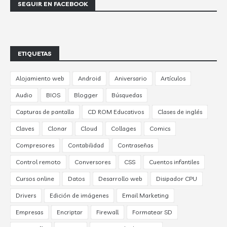
SEGUIR EN FACEBOOK
ETIQUETAS
Alojamiento web
Android
Aniversario
Artículos
Audio
BIOS
Blogger
Búsquedas
Capturas de pantalla
CD ROM Educativos
Clases de inglés
Claves
Clonar
Cloud
Collages
Comics
Compresores
Contabilidad
Contraseñas
Control remoto
Conversores
CSS
Cuentos infantiles
Cursos online
Datos
Desarrollo web
Disipador CPU
Drivers
Edición de imágenes
Email Marketing
Empresas
Encriptar
Firewall
Formatear SD