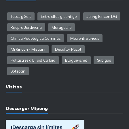
Tutos y Soft
Entre ellos y contigo
Jenny Rincon DG
Ruepra Jardinería
MarayaLife
Clínica Podológica Caminàs
Meli entre lineas
Mi Rincón - Misaani
Decoflor Puzol
Pollastres a L´ast Ca Iaio
Bloguers.net
Subigas
Sotepan
Visitas
Descargar Mipony