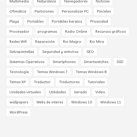
Multimedia
Naturaleza
Navegadores
Noticias
Ofimática
Particiones
Personalizar PC
Pinceles
Playa
Portables
Portátiles baratos
Privacidad
Procesador
programas
Radio Online
Recursos gráficos
Redes Wifi
Reparación
Rio Magro
Rio Mira
Salvapantallas
Seguridad y antivirus
SEO
Sistemas Operativos
Smartphones
Smartwatches
SSD
Tecnología
Temas Windows 7
Temas Windows 8
Temas XP
Traductor
Traductores
Tutoriales
Unidades virtuales
Utilidades
Variado
Video
wallpapers
Webs de interes
Windows 10
Windows 11
WordPress