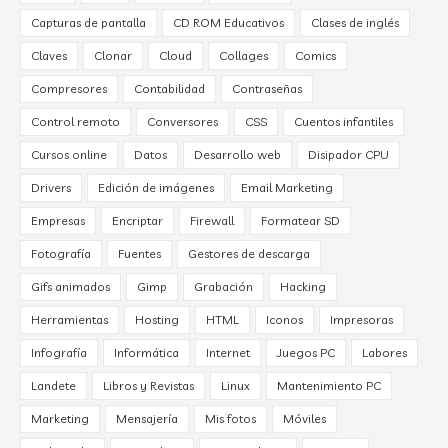
Capturas de pantalla
CD ROM Educativos
Clases de inglés
Claves
Clonar
Cloud
Collages
Comics
Compresores
Contabilidad
Contraseñas
Control remoto
Conversores
CSS
Cuentos infantiles
Cursos online
Datos
Desarrollo web
Disipador CPU
Drivers
Edición de imágenes
Email Marketing
Empresas
Encriptar
Firewall
Formatear SD
Fotografía
Fuentes
Gestores de descarga
Gifs animados
Gimp
Grabación
Hacking
Herramientas
Hosting
HTML
Iconos
Impresoras
Infografía
Informática
Internet
Juegos PC
Labores
Landete
Libros y Revistas
Linux
Mantenimiento PC
Marketing
Mensajería
Mis fotos
Móviles