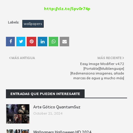
http://clz.to/5pv0r74p
Labels:
wallpapers
MÁS ANTIGUA
MÁS RECIENTE
Easy Image Modifier v4.72
[Portable][Multilenguaje]
[Redimensiona imagenes, añade
marcas de agua y mucho más]
ENTRADAS QUE PUEDEN INTERESARTE
Arte Gótico QuantumSuz
October 21, 2024
Wallpapers Halloween HD 2024