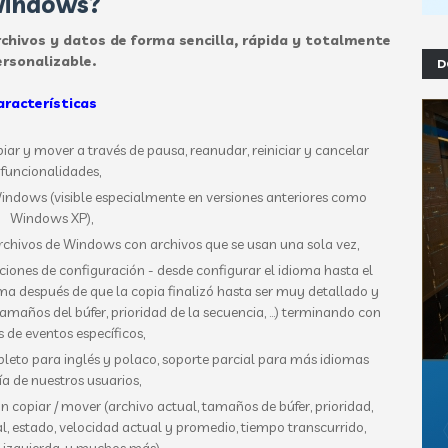
indows?
hivos y datos de forma sencilla, rápida y totalmente
ersonalizable.
D
aracterísticas
iar y mover a través de pausa, reanudar, reiniciar y cancelar
funcionalidades,
ndows (visible especialmente en versiones anteriores como
Windows XP),
ivos de Windows con archivos que se usan una sola vez,
ones de configuración - desde configurar el idioma hasta el
ema después de que la copia finalizó hasta ser muy detallado y
tamaños del búfer, prioridad de la secuencia, ...) terminando con
 de eventos específicos,
eto para inglés y polaco, soporte parcial para más idiomas
ía de nuestros usuarios,
 copiar / mover (archivo actual, tamaños de búfer, prioridad,
, estado, velocidad actual y promedio, tiempo transcurrido,