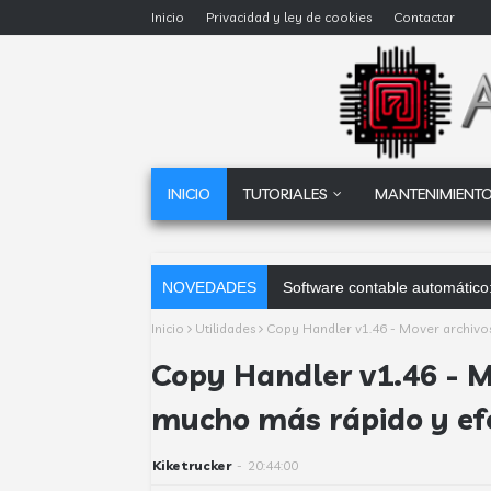
Inicio
Privacidad y ley de cookies
Contactar
INICIO
TUTORIALES
MANTENIMIENTO
NOVEDADES
Software contable automático:
Inicio
Utilidades
Copy Handler v1.46 - Mover archivo
Copy Handler v1.46 - 
mucho más rápido y ef
Kiketrucker
-
20:44:00