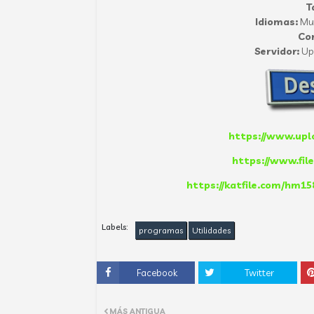
T
Idiomas:
Mul
Co
Servidor:
Up-
https://www.upl
https://www.fil
https://katfile.com/hm1
Labels:
programas
Utilidades
Facebook
Twitter
MÁS ANTIGUA