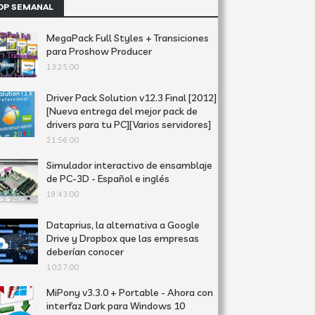
OP SEMANAL
MegaPack Full Styles + Transiciones
para Proshow Producer
13:25:00
Driver Pack Solution v12.3 Final [2012]
[Nueva entrega del mejor pack de
drivers para tu PC][Varios servidores]
21:56:00
Simulador interactivo de ensamblaje
de PC-3D - Español e inglés
19:43:00
Dataprius, la alternativa a Google
Drive y Dropbox que las empresas
deberían conocer
10:27:00
MiPony v3.3.0 + Portable - Ahora con
interfaz Dark para Windows 10