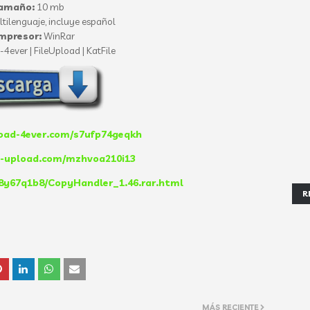
amaño:
10 mb
tilenguaje, incluye español
mpresor:
WinRar
4ever | FileUpload | KatFile
oad-4ever.com/s7ufp74geqkh
e-upload.com/mzhvoa210i13
58y67q1b8/CopyHandler_1.46.rar.html
R
MÁS RECIENTE