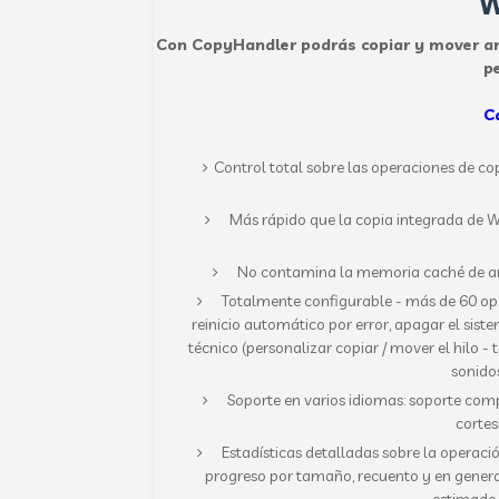
W
Con CopyHandler podrás copiar y mover arc
p
C
Control total sobre las operaciones de cop
Más rápido que la copia integrada de Wi
No contamina la memoria caché de arch
Totalmente configurable - más de 60 opci
reinicio automático por error, apagar el sist
técnico (personalizar copiar / mover el hilo - 
sonidos
Soporte en varios idiomas: soporte compl
cortes
Estadísticas detalladas sobre la operación
progreso por tamaño, recuento y en general