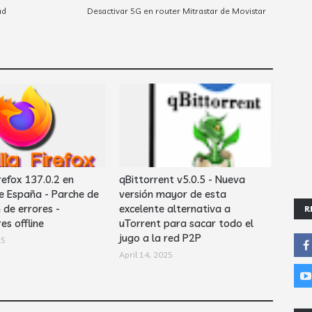
ad
Desactivar 5G en router Mitrastar de Movistar
refox 137.0.2 en
qBittorrent v5.0.5 - Nueva
e España - Parche de
versión mayor de esta
 de errores -
excelente alternativa a
R
es offline
uTorrent para sacar todo el
jugo a la red P2P
25
April 14, 2025